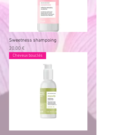
Sweetness shampoing
Prix
20,00 €
Cheveux bouclés