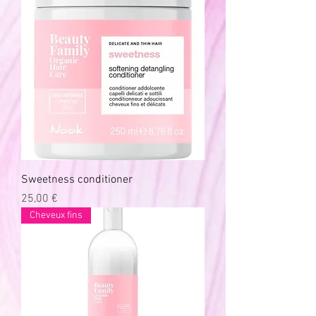
Sweetness conditioner
Prix
25,00 €
Cheveux fins