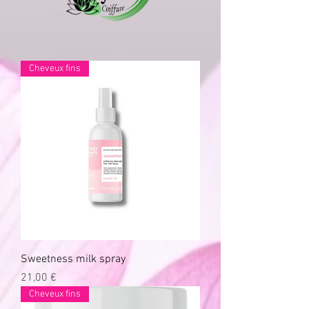
Cheveux fins
Sweetness milk spray
Prix
21,00 €
Cheveux fins