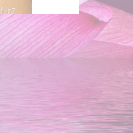
ée
urs