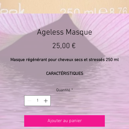
Ageless Masque
Prix
25,00 €
Masque régénérant pour cheveux secs et stressés 250 ml
CARACTÉRISTIQUES
asque riche qui cajole les cheveux, en aidant la chevelure déshydrat
et dévitalisée à retrouver de la douceur et du corps. Contribue à
Quantité
*
améliorer l’aspect des cheveux très secs.
PH
4,3 / 4,7
MODE D’EMPLOI
Ajouter au panier
rès le shampoing, appliquer sur les cheveux essorés, sur les longue